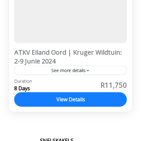
ATKV Eiland Oord | Kruger Wildtuin:
2-9 Junie 2024
See more details
Vanaf R11,750 per persoon wat deel
Duration
R11,750
Maandelikse paaiemente beskikbaar ATKV
8 Days
Eiland, Panorama Roete, Pelgrimsrus, Royal
View Details
Hotel, Kruger Wildtuin, Karula Hotel, Witrivier
Kruger Wildtuin
,
Panorama Roete
Prys sluit in: Busvervoer...
SNELSKAKELS