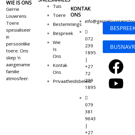
WIE IS ONS
Tuis
KONTAK
Gerrie
ONS
Toere
Louwrens
info@gerrielouwrenstou
Toere
Bestemmings
BESPREE
spesialiseer
Bespreek
in
072
Wie
persoonlike
239
BUSNAVR
Is
toere. Ons
1895
Ons
skep ‘n
F
Y
|
aangename
Kontak
+27
familie
Ons
72
a
o
atmosfeer.
239
Privaatheidsbeleid
1895
c
u
e
t
079
381
9643
b
u
|
+27