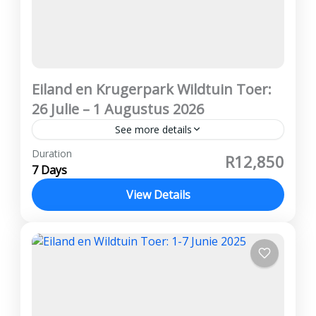
Eiland en Krugerpark Wildtuin Toer:
26 Julie – 1 Augustus 2026
See more details
Vanaf R12,850 per persoon wat deel Deposito
Duration
R12,850
R3 000 Afbetalings kan gedoen word Geen
7 Days
kansellasie fooie word gehef ATKV Eiland,
View Details
Panorama Roete, Hazyview, Krugerpark
Kruger Wildtuin
,
Panorama Roete
Prys...