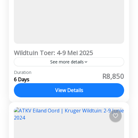
Wildtuin Toer: 4-9 Mei 2025
See more details
Vanaf R8,850 per persoon wat deel Deposito
Duration
R8,850
R3 000 Afbetalings kan gedoen word Geen
6 Days
kansellasie fooie word gehef Witrivier,
View Details
Kruger Wildtuin, Panorama Roete, Drie
Kruger Wildtuin
,
Panorama Roete
Rondawels,...