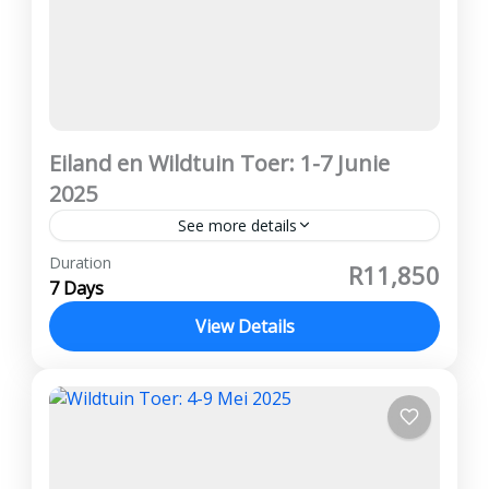
Eiland en Wildtuin Toer: 1-7 Junie
2025
See more details
Vanaf R11,850 per persoon wat deel Deposito
Duration
R11,850
R3 000 Afbetalings kan gedoen word Geen
7 Days
kansellasie fooie word gehef ATKV Eiland,
View Details
Witrivier, Kruger Wildtuin, Panorama Roete...
Kruger Wildtuin
,
Panorama Roete