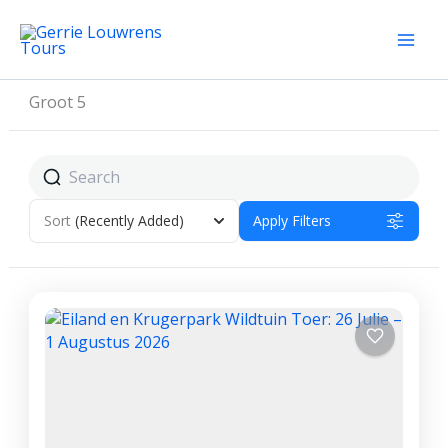
Skip
to
content
Groot 5
Sort
(Recently Added)
Apply Filters