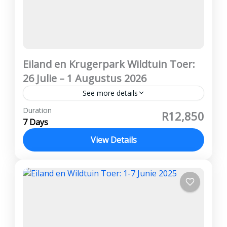
Eiland en Krugerpark Wildtuin Toer:
26 Julie – 1 Augustus 2026
See more details
Vanaf R12,850 per persoon wat deel Deposito
Duration
R12,850
R3 000 Afbetalings kan gedoen word Geen
7 Days
kansellasie fooie word gehef ATKV Eiland,
View Details
Panorama Roete, Hazyview, Krugerpark
Kruger Wildtuin
,
Panorama Roete
Prys...