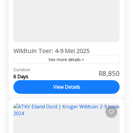
Wildtuin Toer: 4-9 Mei 2025
See more details
Vanaf R8,850 per persoon wat deel Deposito
Duration
R8,850
R3 000 Afbetalings kan gedoen word Geen
6 Days
kansellasie fooie word gehef Witrivier,
View Details
Kruger Wildtuin, Panorama Roete, Drie
Kruger Wildtuin
,
Panorama Roete
Rondawels,...