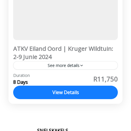
ATKV Eiland Oord | Kruger Wildtuin:
2-9 Junie 2024
See more details
Vanaf R11,750 per persoon wat deel
Duration
R11,750
Maandelikse paaiemente beskikbaar ATKV
8 Days
Eiland, Panorama Roete, Pelgrimsrus, Royal
View Details
Hotel, Kruger Wildtuin, Karula Hotel, Witrivier
Kruger Wildtuin
,
Panorama Roete
Prys sluit in: Busvervoer...
SNELSKAKELS