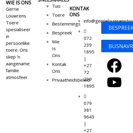
WIE IS ONS
Tuis
KONTAK
Gerrie
ONS
Toere
Louwrens
info@gerrielouwrenstou
Toere
Bestemmings
BESPREE
spesialiseer
Bespreek
in
072
Wie
persoonlike
239
BUSNAVR
Is
toere. Ons
1895
Ons
skep ‘n
F
Y
|
aangename
Kontak
+27
familie
Ons
72
a
o
atmosfeer.
239
Privaatheidsbeleid
1895
c
u
e
t
079
381
9643
b
u
|
+27