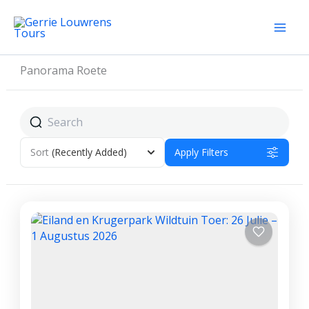
Skip
to
content
Panorama Roete
Sort
(Recently Added)
Apply Filters