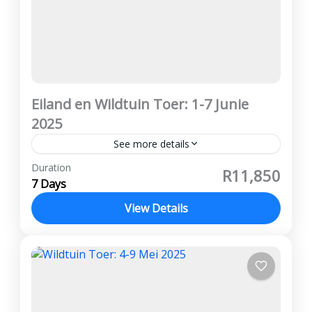
Eiland en Wildtuin Toer: 1-7 Junie
2025
See more details
Vanaf R11,850 per persoon wat deel Deposito
Duration
R11,850
R3 000 Afbetalings kan gedoen word Geen
7 Days
kansellasie fooie word gehef ATKV Eiland,
View Details
Witrivier, Kruger Wildtuin, Panorama Roete...
Kruger Wildtuin
,
Panorama Roete